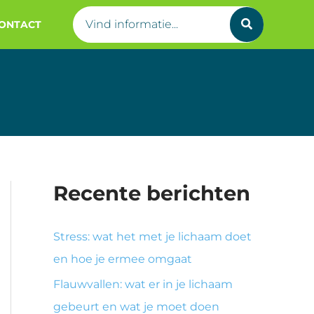
Search
ONTACT
for:
Recente berichten
Stress: wat het met je lichaam doet
en hoe je ermee omgaat
Flauwvallen: wat er in je lichaam
gebeurt en wat je moet doen