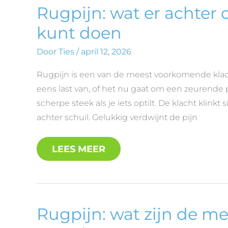
RUGPIJN:
Rugpijn: wat er achter d
WAT
ER
kunt doen
ACHTER
DIE
PIJN
Door
Ties
/
april 12, 2026
ZIT
EN
Rugpijn is een van de meest voorkomende klach
WAT
JE
eens last van, of het nu gaat om een zeurende 
ERAAN
KUNT
scherpe steek als je iets optilt. De klacht klink
DOEN
achter schuil. Gelukkig verdwijnt de pijn
LEES MEER
RUGPIJN:
Rugpijn: wat zijn de 
WAT
ZIJN