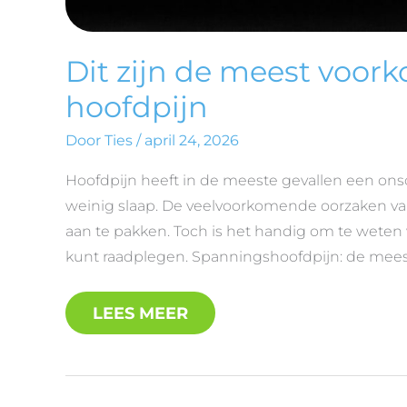
Dit zijn de meest voo
hoofdpijn
Door
Ties
/
april 24, 2026
Hoofdpijn heeft in de meeste gevallen een onsc
weinig slaap. De veelvoorkomende oorzaken van
aan te pakken. Toch is het handig om te weten 
kunt raadplegen. Spanningshoofdpijn: de mee
LEES MEER