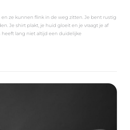
en ze kunnen flink in de weg zitten. Je bent rustig
n. Je shirt plakt, je huid gloeit en je vraagt je af
eeft lang niet altijd een duidelijke