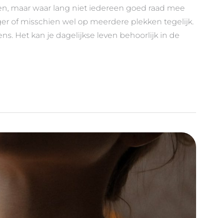
en, maar waar lang niet iedereen goed raad mee
nger of misschien wel op meerdere plekken tegelijk.
. Het kan je dagelijkse leven behoorlijk in de