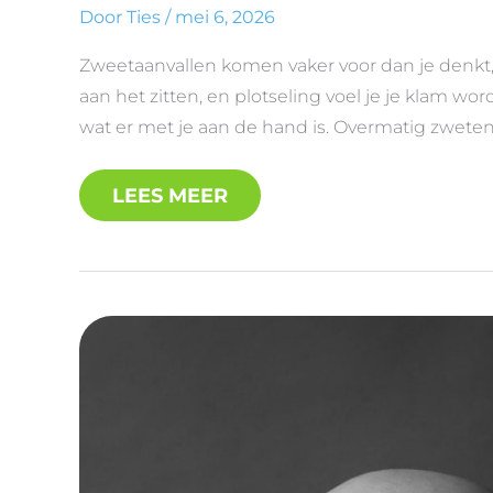
Door
Ties
/
mei 6, 2026
Zweetaanvallen komen vaker voor dan je denkt, 
aan het zitten, en plotseling voel je je klam worde
wat er met je aan de hand is. Overmatig zweten h
LEES MEER
DIT
ZIJN
DE
MEEST
VOORKOMENDE
OORZAKEN
VAN
HOOFDPIJN