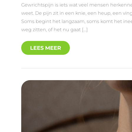
Gewrichtspijn is iets wat veel mensen herkenn
weet. De pijn zit in een knie, een heup, een vi
Soms begint het langzaam, soms komt het ineens
weg zitten, of het nu gaat […]
LEES MEER
ZWEETAANVALLEN:
WAT
ER
IN
JE
LICHAAM
GEBEURT
EN
WAT
JE