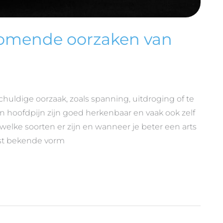
rkomende oorzaken van
huldige oorzaak, zoals spanning, uitdroging of te
 hoofdpijn zijn goed herkenbaar en vaak ook zelf
welke soorten er zijn en wanneer je beter een arts
st bekende vorm