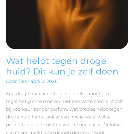
JE
ZELF
DOEN
Wat helpt tegen droge
huid? Dit kun je zelf doen
Door
Ties
/
april 2, 2026
Een droge huid verhelp je het snelst door hem
regelmatig in te smeren met een vette crème of zalf,
bij voorkeur zonder parfum. Wat precies helpt tegen
droge huid hangt ook af van hoe je wast, welke
producten je gebruikt en wat de oorzaak is. Gelukkig
zijn er veel praktische dingen die je zelf kunt