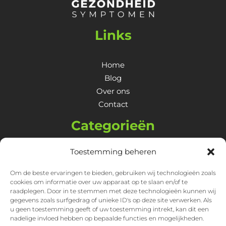
Links
Home
Blog
Over ons
Contact
Categorieën
Toestemming beheren
Algemene Gezondheid
Huid, Haar & Nagels
Om de beste ervaringen te bieden, gebruiken wij technologieën zoals
Lichaam
cookies om informatie over uw apparaat op te slaan en/of te
raadplegen. Door in te stemmen met deze technologieën kunnen wij
Mentale Gezondheid
gegevens zoals surfgedrag of unieke ID's op deze site verwerken. Als
Overige
u geen toestemming geeft of uw toestemming intrekt, kan dit een
nadelige invloed hebben op bepaalde functies en mogelijkheden.
Spijsvertering & Maagklachten