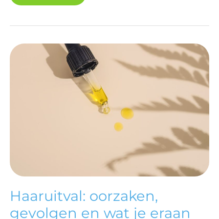
HAARUITVAL:
OORZAKEN,
GEVOLGEN
EN
WAT
JE
ERAAN
KUNT
DOEN
Haaruitval: oorzaken,
gevolgen en wat je eraan