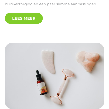
huidverzorging en een paar slimme aanpassingen
LEES MEER
ROOS
OP
JE
HOOFD:
WAT
HET
IS,
WAAR
HET
VANDAAN
KOMT
EN
WAT
JE
ERAAN
KUNT
DOEN