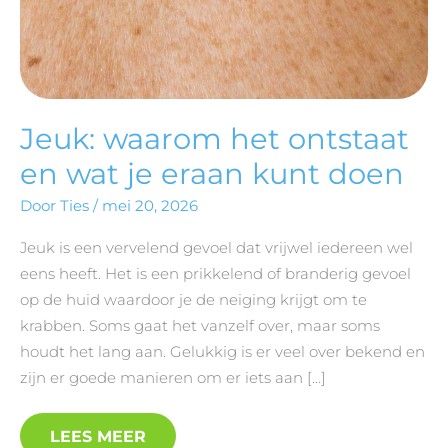
Jeuk: waarom het ontstaat
en wat je eraan kunt doen
Door
Ties
/
mei 20, 2026
Jeuk is een vervelend gevoel dat vrijwel iedereen wel
eens heeft. Het is een prikkelend of branderig gevoel
op de huid waardoor je de neiging krijgt om te
krabben. Soms gaat het vanzelf over, maar soms
houdt het lang aan. Gelukkig is er veel over bekend en
zijn er goede manieren om er iets aan […]
LEES MEER