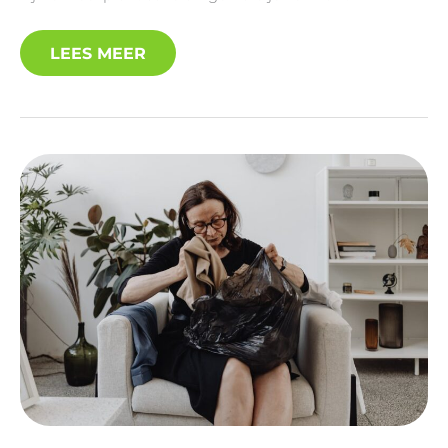
LEES MEER
SCHURFT
SYMPTOMEN
HERKENNEN
EN
BEGRIJPEN