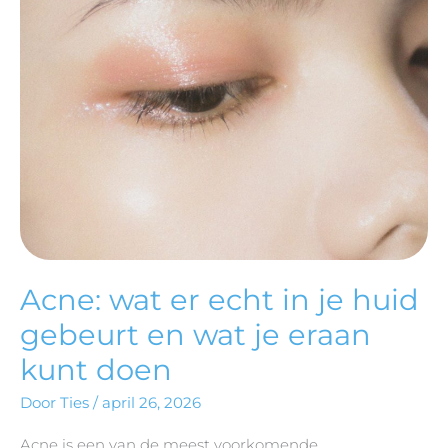
IN
JE
HUID
GEBEURT
EN
WAT
JE
ERAAN
KUNT
DOEN
Acne: wat er echt in je huid
gebeurt en wat je eraan
kunt doen
Door
Ties
/
april 26, 2026
Acne is een van de meest voorkomende