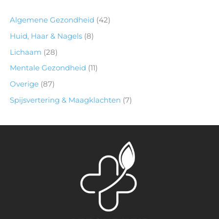
Algemene Gezondheid
(42)
Huid, Haar & Nagels
(8)
Lichaam
(28)
Mentale Gezondheid
(11)
Overige
(87)
Spijsvertering & Maagklachten
(7)