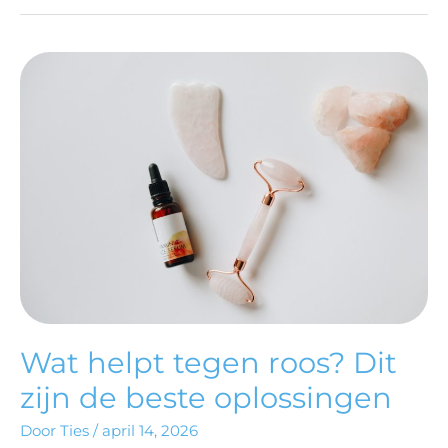
WAT
HELPT
TEGEN
ROOS?
DIT
ZIJN
DE
BESTE
OPLOSSINGEN
Wat helpt tegen roos? Dit
zijn de beste oplossingen
Door
Ties
/
april 14, 2026