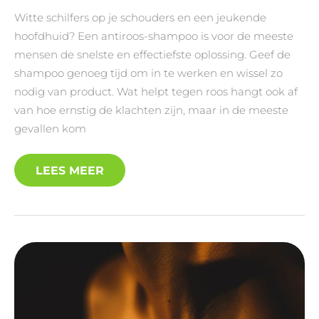
Witte schilfers op je schouders en een jeukende
hoofdhuid? Een antiroos-shampoo is voor de meeste
mensen de snelste en effectiefste oplossing. Geef de
shampoo genoeg tijd om in te werken en wissel zo
nodig van product. Wat helpt tegen roos hangt ook af
van hoe ernstig de klachten zijn, maar in de meeste
gevallen kom
LEES MEER
WAT
HELPT
TEGEN
DROGE
HUID?
DIT
KUN