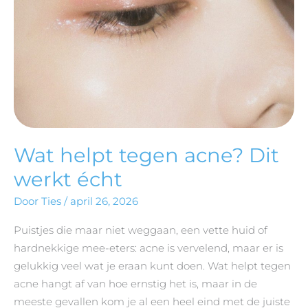
Wat helpt tegen acne? Dit
werkt écht
Door
Ties
/
april 26, 2026
Puistjes die maar niet weggaan, een vette huid of
hardnekkige mee-eters: acne is vervelend, maar er is
gelukkig veel wat je eraan kunt doen. Wat helpt tegen
acne hangt af van hoe ernstig het is, maar in de
meeste gevallen kom je al een heel eind met de juiste