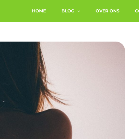
HOME
BLOG
OVER ONS
C