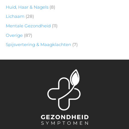
Huid, Haar & Nagels
(8)
Lichaam
(28)
Mentale Gezondheid
(11)
Overige
(87)
Spijsvertering & Maagklachten
(7)