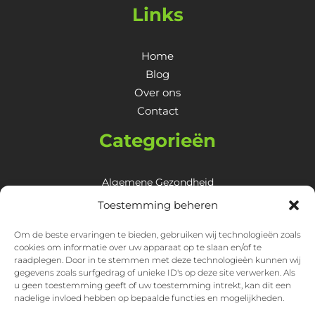
Links
Home
Blog
Over ons
Contact
Categorieën
Algemene Gezondheid
Huid, Haar & Nagels
Toestemming beheren
Lichaam
Om de beste ervaringen te bieden, gebruiken wij technologieën zoals
Mentale Gezondheid
cookies om informatie over uw apparaat op te slaan en/of te
Overige
raadplegen. Door in te stemmen met deze technologieën kunnen wij
gegevens zoals surfgedrag of unieke ID's op deze site verwerken. Als
Spijsvertering & Maagklachten
u geen toestemming geeft of uw toestemming intrekt, kan dit een
nadelige invloed hebben op bepaalde functies en mogelijkheden.