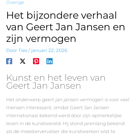
Overige
Het bijzondere verhaal
van Geert Jan Jansen en
zijn vermogen
Door
Ties
/
januari 22, 2026
Kunst en het leven van
Geert Jan Jansen
Het onderwerp geert jan jansen vermogen is voor veel
mensen interessant, omdat Geert Jan Jansen
internationaal bekend werd door zijn opmerkelijke
leven in de kunstwereld. Hij stond jarenlang bekend
als de meestervervalser die kunstwerken wist te