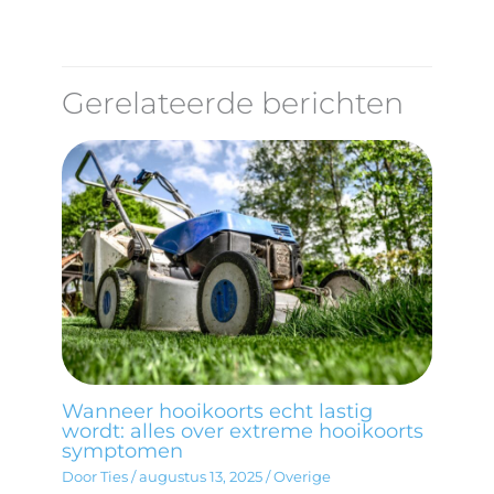
Gerelateerde berichten
Wanneer hooikoorts echt lastig
wordt: alles over extreme hooikoorts
symptomen
Door
Ties
/
augustus 13, 2025
/
Overige