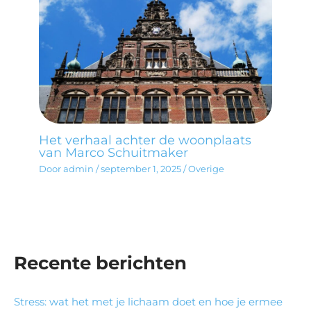
Het verhaal achter de woonplaats
van Marco Schuitmaker
Door
admin
/
september 1, 2025
/
Overige
Recente berichten
Stress: wat het met je lichaam doet en hoe je ermee