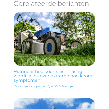
Gerelateerde berichten
Wanneer hooikoorts echt lastig
wordt: alles over extreme hooikoorts
symptomen
Door
Ties
/
augustus 13, 2025
/
Overige