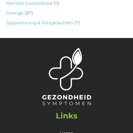
Mentale Gezondheid
(11)
Overige
(87)
Spijsvertering & Maagklachten
(7)
Links