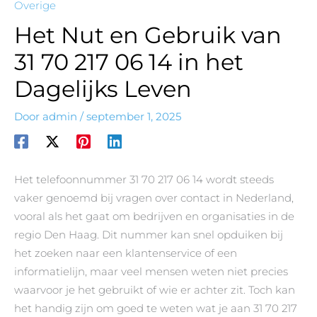
Overige
Het Nut en Gebruik van
31 70 217 06 14 in het
Dagelijks Leven
Door
admin
/
september 1, 2025
Het telefoonnummer 31 70 217 06 14 wordt steeds
vaker genoemd bij vragen over contact in Nederland,
vooral als het gaat om bedrijven en organisaties in de
regio Den Haag. Dit nummer kan snel opduiken bij
het zoeken naar een klantenservice of een
informatielijn, maar veel mensen weten niet precies
waarvoor je het gebruikt of wie er achter zit. Toch kan
het handig zijn om goed te weten wat je aan 31 70 217