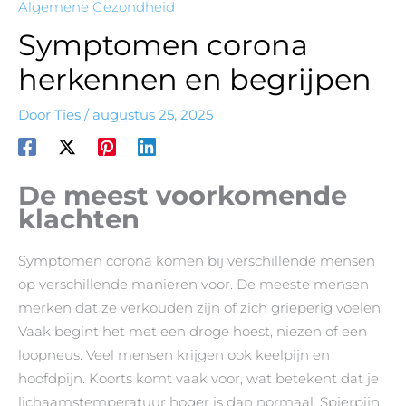
Algemene Gezondheid
Symptomen corona
herkennen en begrijpen
Door
Ties
/
augustus 25, 2025
De meest voorkomende
klachten
Symptomen corona komen bij verschillende mensen
op verschillende manieren voor. De meeste mensen
merken dat ze verkouden zijn of zich grieperig voelen.
Vaak begint het met een droge hoest, niezen of een
loopneus. Veel mensen krijgen ook keelpijn en
hoofdpijn. Koorts komt vaak voor, wat betekent dat je
lichaamstemperatuur hoger is dan normaal. Spierpijn