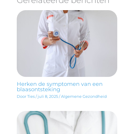
Gerelateerde berichten
Herken de symptomen van een
blaasontsteking
Door
Ties
/
juli 8, 2025
/
Algemene Gezondheid