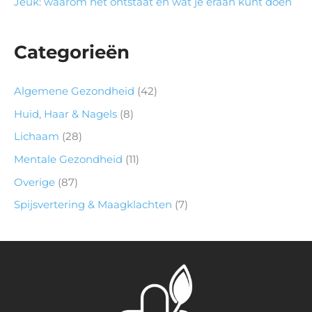
Jeuk: waarom het ontstaat en wat je eraan kunt doen
Categorieën
Algemene Gezondheid
(42)
Huid, Haar & Nagels
(8)
Lichaam
(28)
Mentale Gezondheid
(11)
Overige
(87)
Spijsvertering & Maagklachten
(7)