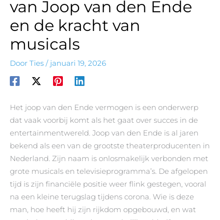
van Joop van den Ende
en de kracht van
musicals
Door
Ties
/
januari 19, 2026
Het joop van den Ende vermogen is een onderwerp
dat vaak voorbij komt als het gaat over succes in de
entertainmentwereld. Joop van den Ende is al jaren
bekend als een van de grootste theaterproducenten in
Nederland. Zijn naam is onlosmakelijk verbonden met
grote musicals en televisieprogramma’s. De afgelopen
tijd is zijn financiële positie weer flink gestegen, vooral
na een kleine terugslag tijdens corona. Wie is deze
man, hoe heeft hij zijn rijkdom opgebouwd, en wat