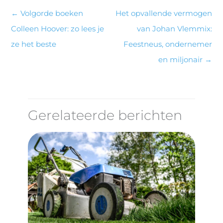
←
Volgorde boeken
Het opvallende vermogen
Colleen Hoover: zo lees je
van Johan Vlemmix:
ze het beste
Feestneus, ondernemer
en miljonair
→
Gerelateerde berichten