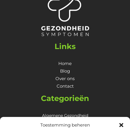
Links
Home
Blog
Over ons
Contact
Categorieën
Algemene Gezondheid
Huid, Haar & Nagels
Toestemming beheren