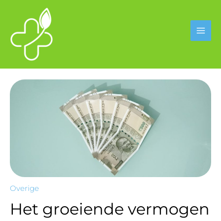
Ga
naar
de
inhoud
Overige
Het groeiende vermogen