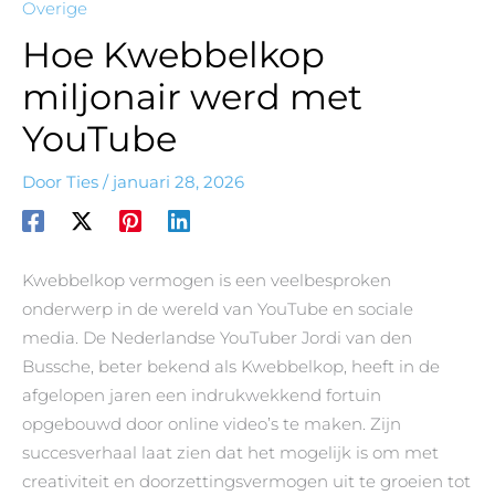
Overige
Hoe Kwebbelkop
miljonair werd met
YouTube
Door
Ties
/
januari 28, 2026
Kwebbelkop vermogen is een veelbesproken
onderwerp in de wereld van YouTube en sociale
media. De Nederlandse YouTuber Jordi van den
Bussche, beter bekend als Kwebbelkop, heeft in de
afgelopen jaren een indrukwekkend fortuin
opgebouwd door online video’s te maken. Zijn
succesverhaal laat zien dat het mogelijk is om met
creativiteit en doorzettingsvermogen uit te groeien tot