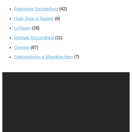
Algemene Gezondheid
(42)
Huid, Haar & Nagels
(8)
Lichaam
(28)
Mentale Gezondheid
(11)
Overige
(87)
Spijsvertering & Maagklachten
(7)