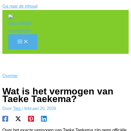
Ga naar de inhoud
Overige
Wat is het vermogen van
Taeke Taekema?
Door
Ties
/
februari 20, 2026
Over het exacte vermogen van Taeke Taekema zijn geen officiële