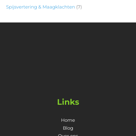
Spijsvertering & Maagklachten
(7)
Links
Home
Blog
Over ons