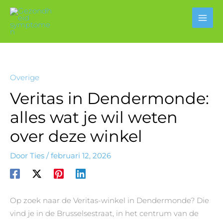
Ga
naar
de
inhoud
Overige
Veritas in Dendermonde:
alles wat je wil weten
over deze winkel
Door
Ties
/
februari 12, 2026
Op zoek naar de Veritas-winkel in Dendermonde? Die
vind je in de Brusselsestraat, in het centrum van de