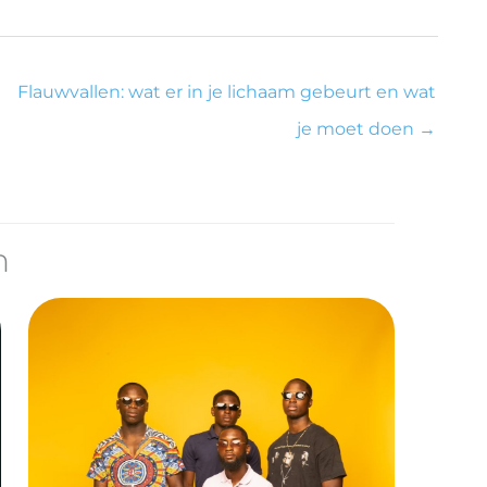
n
Flauwvallen: wat er in je lichaam gebeurt en wat
je moet doen
→
n