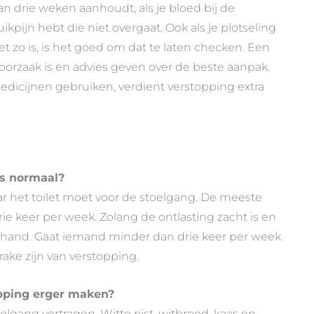
an drie weken aanhoudt, als je bloed bij de
buikpijn hebt die niet overgaat. Ook als je plotseling
iet zo is, is het goed om dat te laten checken. Een
oorzaak is en advies geven over de beste aanpak.
dicijnen gebruiken, verdient verstopping extra
is normaal?
ar het toilet moet voor de stoelgang. De meeste
e keer per week. Zolang de ontlasting zacht is en
de hand. Gaat iemand minder dan drie keer per week
prake zijn van verstopping.
pping erger maken?
ang vertragen. Witte rijst, witbrood, kaas en