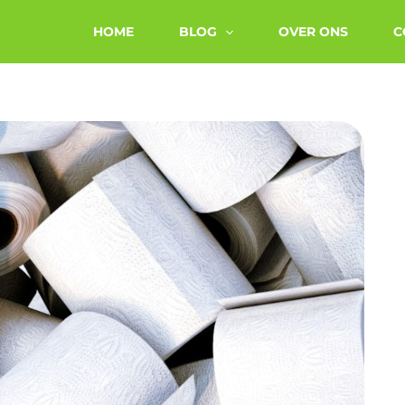
HOME
BLOG
OVER ONS
C