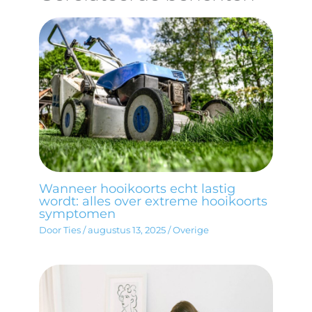
Wanneer hooikoorts echt lastig
wordt: alles over extreme hooikoorts
symptomen
Door
Ties
/
augustus 13, 2025
/
Overige