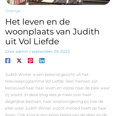
Overige
Het leven en de
woonplaats van Judith
uit Vol Liefde
Door
admin
/
september 29, 2025
Judith Winter is een bekend gezicht uit het
televisieprogramma Vol Liefde. Veel mensen zijn
benieuwd naar haar leven en vooral naar de plek waar
zij woont. In deze blog lees je meer over haar
dagelijkse bestaan, haar woonomgeving en hoe de
plek waar Judith Winter woont invloed heeft op haar
leven. Ook krijg je een beter beeld van de sfeer en de