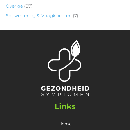
Overige
(87)
Spijsvertering & Maagklachten
(7)
Links
Home