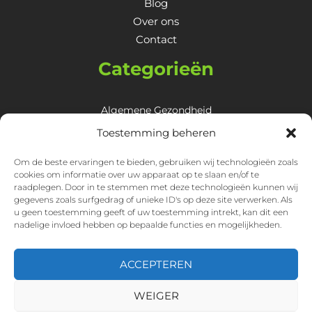
Blog
Over ons
Contact
Categorieën
Algemene Gezondheid
Huid, Haar & Nagels
Toestemming beheren
Lichaam
Om de beste ervaringen te bieden, gebruiken wij technologieën zoals
Mentale Gezondheid
cookies om informatie over uw apparaat op te slaan en/of te
Overige
raadplegen. Door in te stemmen met deze technologieën kunnen wij
gegevens zoals surfgedrag of unieke ID's op deze site verwerken. Als
Spijsvertering & Maagklachten
u geen toestemming geeft of uw toestemming intrekt, kan dit een
nadelige invloed hebben op bepaalde functies en mogelijkheden.
ACCEPTEREN
WEIGER
Copyright © 2026 Gezondheid symptomen