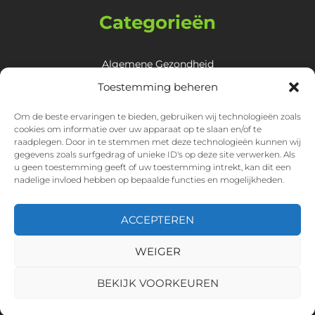
Categorieën
Algemene Gezondheid
Huid, Haar & Nagels
Toestemming beheren
Lichaam
Om de beste ervaringen te bieden, gebruiken wij technologieën zoals
Mentale Gezondheid
cookies om informatie over uw apparaat op te slaan en/of te
Overige
raadplegen. Door in te stemmen met deze technologieën kunnen wij
gegevens zoals surfgedrag of unieke ID's op deze site verwerken. Als
Spijsvertering & Maagklachten
u geen toestemming geeft of uw toestemming intrekt, kan dit een
nadelige invloed hebben op bepaalde functies en mogelijkheden.
ACCEPTEREN
WEIGER
Copyright © 2026 Gezondheid symptomen
BEKIJK VOORKEUREN