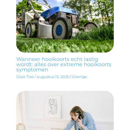
Wanneer hooikoorts echt lastig
wordt: alles over extreme hooikoorts
symptomen
Door
Ties
/
augustus 13, 2025
/
Overige