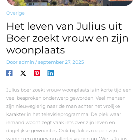
Overige
Het leven van Julius uit
Boer zoekt vrouw en zijn
woonplaats
Door
admin
/
september 27, 2025
Julius boer zoekt vrouw woonplaats is in korte tijd een
veel besproken onderwerp geworden. Veel mensen
zijn nieuwsgierig naar de man achter het vrolijke
karakter in het televisieprogramma. De plek waar
iemand woont zegt vaak iets over zijn leven en
dagelijkse gewoontes. Ook bij Julius roepen zijn
woning en omgeving allerlei vragen op. Wie is Julius,