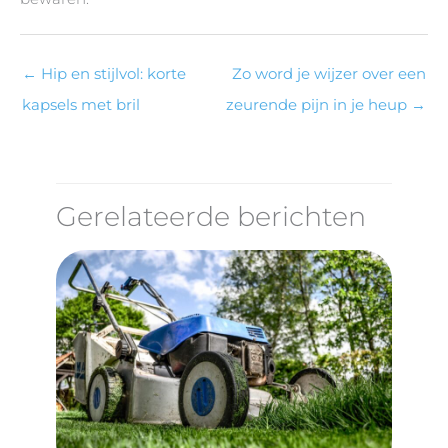
←
Hip en stijlvol: korte
Zo word je wijzer over een
kapsels met bril
zeurende pijn in je heup
→
Gerelateerde berichten