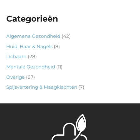
Categorieën
Algemene Gezondheid
(42)
Huid, Haar & Nagels
(8)
Lichaam
(28)
Mentale Gezondheid
(11)
Overige
(87)
Spijsvertering & Maagklachten
(7)