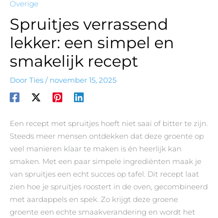
Overige
Spruitjes verrassend
lekker: een simpel en
smakelijk recept
Door
Ties
/
november 15, 2025
Een recept met spruitjes hoeft niet saai of bitter te zijn.
Steeds meer mensen ontdekken dat deze groente op
veel manieren klaar te maken is én heerlijk kan
smaken. Met een paar simpele ingrediënten maak je
van spruitjes een echt succes op tafel. Dit recept laat
zien hoe je spruitjes roostert in de oven, gecombineerd
met aardappels en spek. Zo krijgt deze groene
groente een echte smaakverandering en wordt het