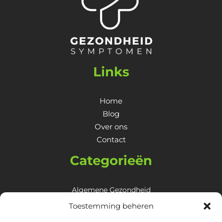
Links
Home
Blog
Over ons
Contact
Categorieën
Algemene Gezondheid
Huid, Haar & Nagels
Toestemming beheren
Lichaam