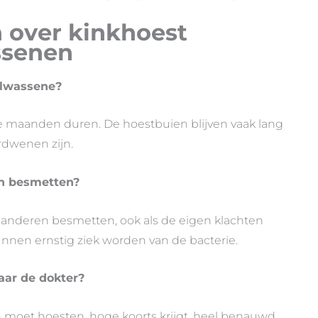
 over kinkhoest
ssenen
olwassene?
ie maanden duren. De hoestbuien blijven vaak lang
rdwenen zijn.
n besmetten?
anderen besmetten, ook als de eigen klachten
kunnen ernstig ziek worden van de bacterie.
ar de dokter?
en moet hoesten, hoge koorts krijgt, heel benauwd