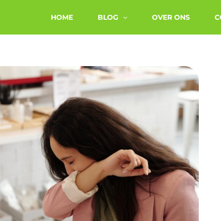
HOME
BLOG
OVER ONS
C