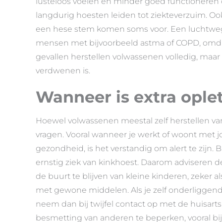
lusteloos voelen en minder goed functioneren
langdurig hoesten leiden tot ziekteverzuim. Oo
een hese stem komen soms voor. Een luchtwegi
mensen met bijvoorbeeld astma of COPD, omda
gevallen herstellen volwassenen volledig, maa
verdwenen is.
Wanneer is extra ople
Hoewel volwassenen meestal zelf herstellen van 
vragen. Vooral wanneer je werkt of woont met
gezondheid, is het verstandig om alert te zijn
ernstig ziek van kinkhoest. Daarom adviseren
de buurt te blijven van kleine kinderen, zeker a
met gewone middelen. Als je zelf onderliggen
neem dan bij twijfel contact op met de huisart
besmetting van anderen te beperken, vooral b