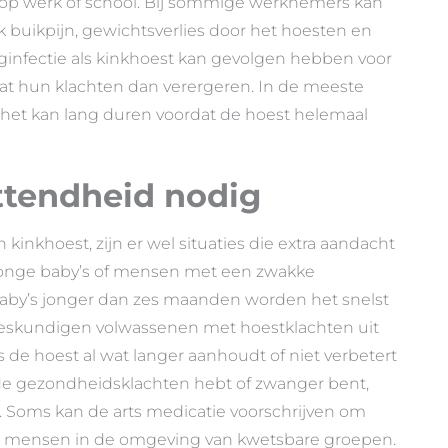
 op werk of school. Bij sommige werknemers kan
k buikpijn, gewichtsverlies door het hoesten en
nfectie als kinkhoest kan gevolgen hebben voor
t hun klachten dan verergeren. In de meeste
r het kan lang duren voordat de hoest helemaal
ttendheid nodig
kinkhoest, zijn er wel situaties die extra aandacht
 jonge baby’s of mensen met een zwakke
. Baby’s jonger dan zes maanden worden het snelst
 deskundigen volwassenen met hoestklachten uit
ls de hoest al wat langer aanhoudt of niet verbetert
de gezondheidsklachten hebt of zwanger bent,
s. Soms kan de arts medicatie voorschrijven om
ij mensen in de omgeving van kwetsbare groepen.